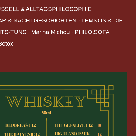
SELL & ALLTAGSPHILOSOPHIE
 · 
AR & NACHTGESCHICHTEN
 · 
LEMNOS & DIE
HTS-TUNS
 · 
Marina Michou
 · 
PHILO.SOFA
Botox