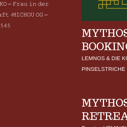
𝙺𝙾 – 𝙵𝚛𝚊𝚞 𝚒𝚗 𝚍𝚎𝚛
𝚏𝚝 -𝙼𝙸𝙲𝙷𝙾𝚄 𝙾𝙶 –
𝟻𝟺𝟻
MYTHOS
BOOKIN
LEMNOS & DIE K
PINSELSTRICHE
MYTHOS
RETRE