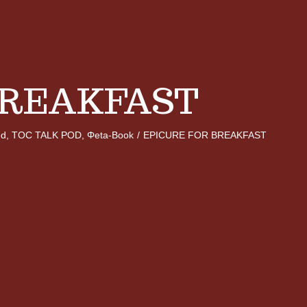
BREAKFAST
ed
,
TOC TALK POD
,
Φeta-Book
/
EPICURE FOR BREAKFAST