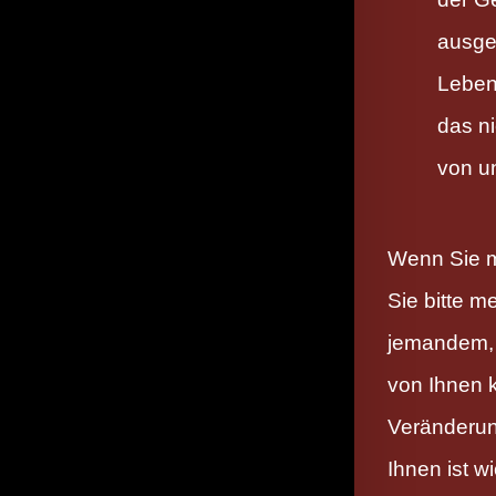
ausge
Leben
das nic
von u
Wenn Sie me
Sie bitte m
jemandem, d
von Ihnen 
Veränderun
Ihnen ist wic