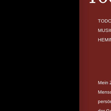
TODO
MUSI
HEMI
Mein Z
Mensc
persö
der G