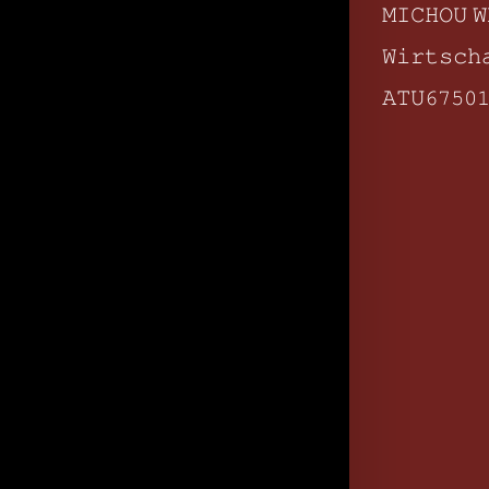
𝙼𝙸𝙲𝙷𝙾𝚄 𝚆
𝚆𝚒𝚛𝚝𝚜𝚌𝚑
𝙰𝚃𝚄𝟼𝟽𝟻𝟶