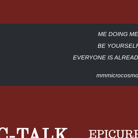
ME DOING ME
BE YOURSELF
EVERYONE IS ALREAD
mmmicrocosm
EPICUR
C-TALK