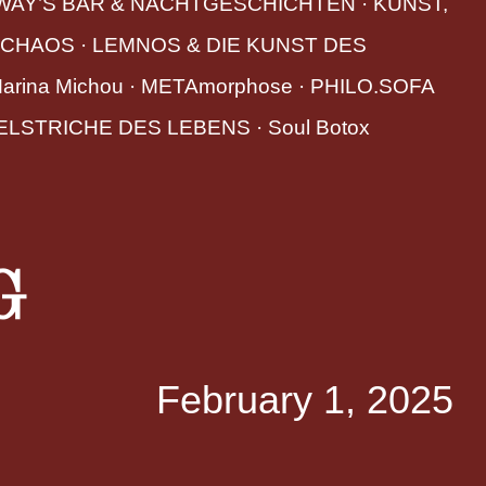
WAY’S BAR & NACHTGESCHICHTEN
 · 
KUNST,
-CHAOS
 · 
LEMNOS & DIE KUNST DES
arina Michou
 · 
METAmorphose
 · 
PHILO.SOFA
ELSTRICHE DES LEBENS
 · 
Soul Botox
G
February 1, 2025