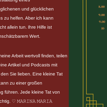
glichenen und glücklichen
s zu helfen. Aber ich kann
ht allein tun. Ihre Hilfe ist
nschätzbarem Wert.
ine Arbeit wertvoll finden, teilen
eine Artikel und Podcasts mit
en Sie lieben. Eine kleine Tat
kann zu einer großen
g führen. Jede kleine Tat von
htig. ♡ 𝙼𝙰𝚁𝙸𝙽𝙰 𝙼𝙰𝚁𝙸𝙰