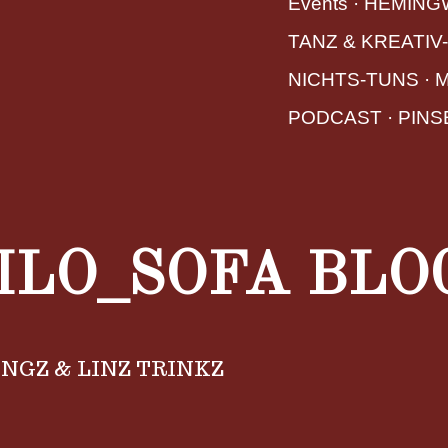
Events
 · 
HEMING
TANZ & KREATIV
NICHTS-TUNS
 · 
M
PODCAST
 · 
PINS
ILO_SOFA BLO
INGZ & LINZ TRINKZ