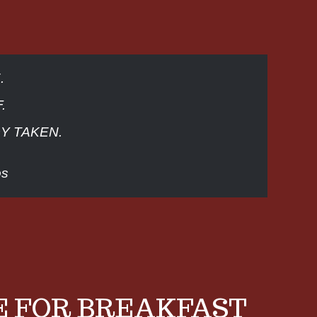
.
.
Y TAKEN.
os
E FOR BREAKFAST