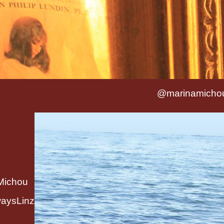
@marinamicho
Michou
aysLinz