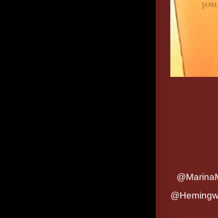
@Marina
@Hemingw