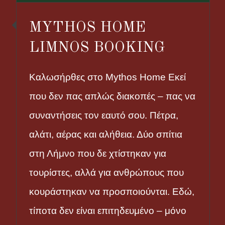
MYTHOS HOME
LIMNOS BOOKING
Καλωσήρθες στο Mythos Home Εκεί
που δεν πας απλώς διακοπές – πας να
συναντήσεις τον εαυτό σου. Πέτρα,
αλάτι, αέρας και αλήθεια. Δύο σπίτια
στη Λήμνο που δε χτίστηκαν για
τουρίστες, αλλά για ανθρώπους που
κουράστηκαν να προσποιούνται. Εδώ,
τίποτα δεν είναι επιτηδευμένο – μόνο