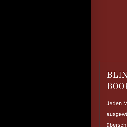
BLI
BOO
Jeden M
ausgewä
übersc