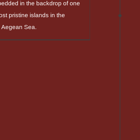
edded in the backdrop of one
st pristine islands in the
n Aegean Sea.