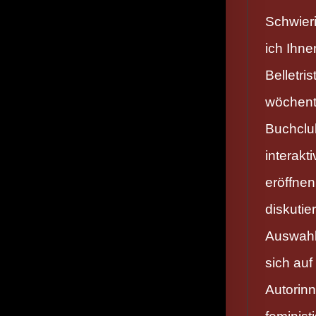
Schwier
ich Ihne
Belletri
wöchent
Buchclu
interakt
eröffne
diskutie
Auswahl
sich auf
Autorin