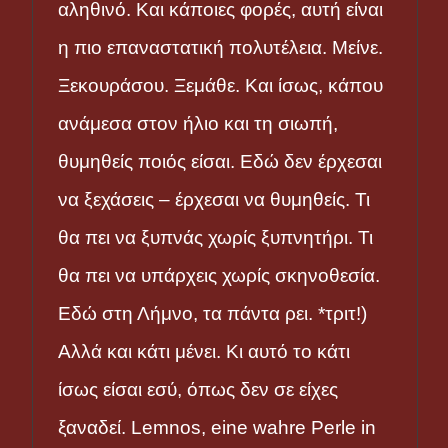
αληθινό. Και κάποιες φορές, αυτή είναι
η πιο επαναστατική πολυτέλεια. Μείνε.
Ξεκουράσου. Ξεμάθε. Και ίσως, κάπου
ανάμεσα στον ήλιο και τη σιωπή,
θυμηθείς ποιός είσαι. Εδώ δεν έρχεσαι
να ξεχάσεις – έρχεσαι να θυμηθείς. Τι
θα πει να ξυπνάς χωρίς ξυπνητήρι. Τι
θα πει να υπάρχεις χωρίς σκηνοθεσία.
Εδώ στη Λήμνο, τα πάντα ρει. *τριτ!)
Αλλά και κάτι μένει. Κι αυτό το κάτι
ίσως είσαι εσύ, όπως δεν σε είχες
ξαναδεί. Lemnos, eine wahre Perle in