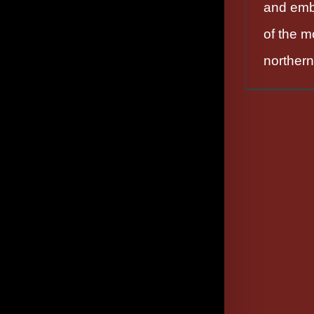
and emb
of the mo
norther