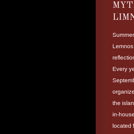
MYT
LIM
Summer
Lemnos 
reflecti
Every y
Septemb
organiz
the isla
in-house
located 