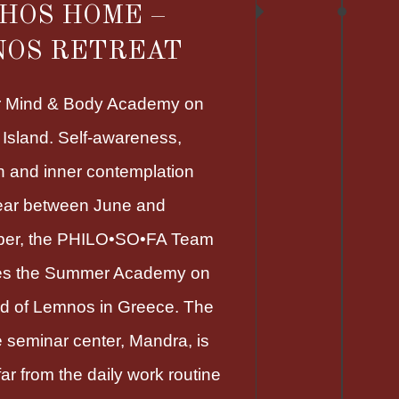
HOS HOME –
NOS RETREAT
 Mind & Body Academy on
Island. Self-awareness,
on and inner contemplation
ear between June and
er, the PHILO•SO•FA Team
es the Summer Academy on
nd of Lemnos in Greece. The
 seminar center, Mandra, is
far from the daily work routine