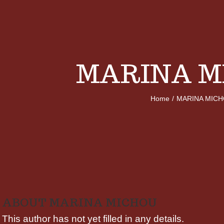
MARINA M
Home
/
MARINA MIC
ABOUT
MARINA MICHOU
This author has not yet filled in any details.