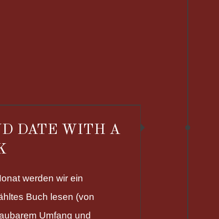
ND DATE WITH A
K
onat werden wir ein
hltes Buch lesen (von
haubarem Umfang und