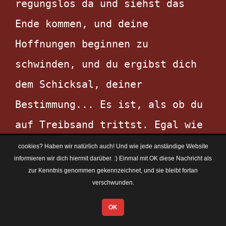
regungslos da und siehst das 
Ende kommen, und deine 
Hoffnungen beginnen zu 
schwinden, und du ergibst dich 
dem Schicksal, deiner 
Bestimmung... Es ist, als ob du 
auf Treibsand trittst. Egal wie 
sehr du versuchst zu rennen, um 
cookies? Haben wir natürlich auch! Und wie jede anständige Website
informieren wir dich hiermit darüber. :) Einmal mit OK diese Nachricht als
zu entkommen, der ganze Ort 
zur Kenntnis genommen gekennzeichnet, und sie bleibt fortan
bewegt sich und saugt dich ein. 
verschwunden.
Du fühlst dich festgefahren. 
OK
Langsam kannst du nicht einmal 