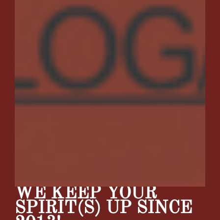
WE KEEP YOUR
SPIRIT(S) UP SINCE