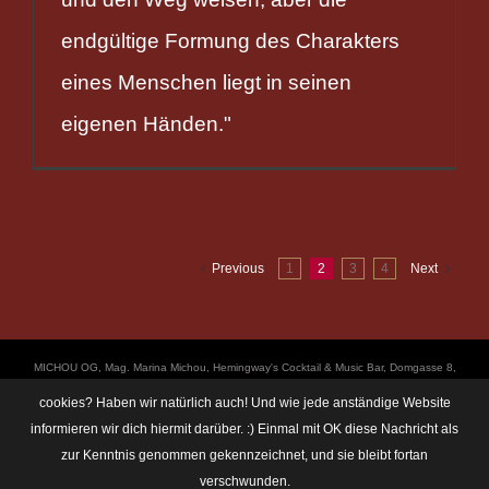
endgültige Formung des Charakters
eines Menschen liegt in seinen
eigenen Händen."
Previous
1
2
3
4
Next
ΜICHOU OG, Mag. Marina Michou, Hemingway's Cocktail & Music Bar, Domgasse 8,
4020 Linz, UID: ATU67501535, © Copyright 2017, all Rights Reserved,
cookies? Haben wir natürlich auch! Und wie jede anständige Website
https://linz.bar/marinamichou/ Telefon: 0650 6101820, E-Mail: hemingway@linz.bar,
informieren wir dich hiermit darüber. :) Einmal mit OK diese Nachricht als
Öffnungszeiten: Di - Do: 17:30 - 01:00 Uhr, Fr + Sa: 17:30 - 03:00 Uhr. Im Rahmen
zur Kenntnis genommen gekennzeichnet, und sie bleibt fortan
unserer Veranstaltungen machen wir immer wieder mal Fotos und Videos. Das
Einverständnis unserer Gäste setzen wir dabei voraus. Sollte dem im Einzelfall nicht
verschwunden.