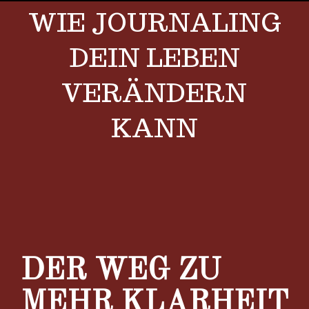
WIE JOURNALING
DEIN LEBEN
VERÄNDERN
KANN
View
Larger
Image
DER WEG ZU
MEHR KLARHEIT