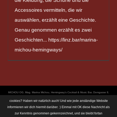
die Kleidung, die Schuhe und die
Accessoires vermitteln, die wir
auswählen, erzählt eine Geschichte.
Genau genommen erzählt es zwei
Geschichten... https://linz.bar/marina-
michou-hemingways/
ΜICHOU OG, Mag. Marina Michou, Hemingway's Cocktail & Music Bar, Domgasse 8,
4020 Linz, UID: ATU67501535, © Copyright 2017, all Rights Reserved,
cookies? Haben wir natürlich auch! Und wie jede anständige Website
https://linz.bar/marinamichou/ Telefon: 0650 6101820, E-Mail: hemingway@linz.bar,
informieren wir dich hiermit darüber. :) Einmal mit OK diese Nachricht als
Öffnungszeiten: Di - Do: 17:30 - 01:00 Uhr, Fr + Sa: 17:30 - 03:00 Uhr. Im Rahmen
zur Kenntnis genommen gekennzeichnet, und sie bleibt fortan
unserer Veranstaltungen machen wir immer wieder mal Fotos und Videos. Das