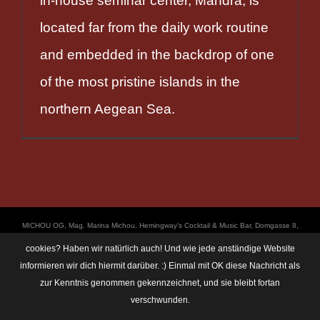
in-house seminar center, Mandra, is
located far from the daily work routine
and embedded in the backdrop of one
of the most pristine islands in the
northern Aegean Sea.
ΜICHOU OG, Mag. Marina Michou, Hemingway's Cocktail & Music Bar, Domgasse 8,
4020 Linz, UID: ATU67501535, © Copyright 2017, all Rights Reserved,
cookies? Haben wir natürlich auch! Und wie jede anständige Website
https://linz.bar/marinamichou/ Telefon: 0650 6101820, E-Mail: hemingway@linz.bar,
informieren wir dich hiermit darüber. :) Einmal mit OK diese Nachricht als
Öffnungszeiten: Di - Do: 17:30 - 01:00 Uhr, Fr + Sa: 17:30 - 03:00 Uhr. Im Rahmen
zur Kenntnis genommen gekennzeichnet, und sie bleibt fortan
unserer Veranstaltungen machen wir immer wieder mal Fotos und Videos. Das
Einverständnis unserer Gäste setzen wir dabei voraus. Sollte dem im Einzelfall nicht
verschwunden.
so sein, so bitten wir um eine kurze Verständigung an: hemingway@linz.bar - Wir