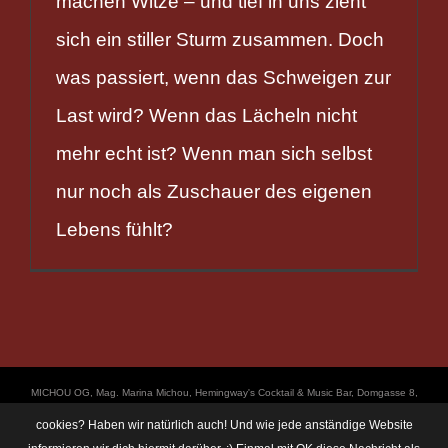
machen Witze – und tief in uns zieht
sich ein stiller Sturm zusammen. Doch
was passiert, wenn das Schweigen zur
Last wird? Wenn das Lächeln nicht
mehr echt ist? Wenn man sich selbst
nur noch als Zuschauer des eigenen
Lebens fühlt?
ΜICHOU OG, Mag. Marina Michou, Hemingway's Cocktail & Music Bar, Domgasse 8,
4020 Linz, UID: ATU67501535, © Copyright 2017, all Rights Reserved,
cookies? Haben wir natürlich auch! Und wie jede anständige Website
https://linz.bar/marinamichou/ Telefon: 0650 6101820, E-Mail: hemingway@linz.bar,