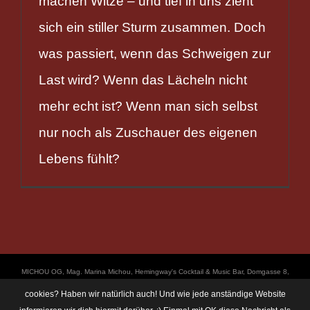
machen Witze – und tief in uns zieht
sich ein stiller Sturm zusammen. Doch
was passiert, wenn das Schweigen zur
Last wird? Wenn das Lächeln nicht
mehr echt ist? Wenn man sich selbst
nur noch als Zuschauer des eigenen
Lebens fühlt?
ΜICHOU OG, Mag. Marina Michou, Hemingway's Cocktail & Music Bar, Domgasse 8,
4020 Linz, UID: ATU67501535, © Copyright 2017, all Rights Reserved,
cookies? Haben wir natürlich auch! Und wie jede anständige Website
https://linz.bar/marinamichou/ Telefon: 0650 6101820, E-Mail: hemingway@linz.bar,