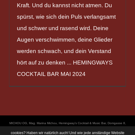
Kraft. Und du kannst nicht atmen. Du
spürst, wie sich dein Puls verlangsamt
und schwer und rasend wird. Deine
Augen verschwimmen, deine Glieder
werden schwach, und dein Verstand
hört auf zu denken ... HEMINGWAYS
COCKTAIL BAR MAI 2024
ΜICHOU OG, Mag. Marina Michou, Hemingway's Cocktail & Music Bar, Domgasse 8,
4020 Linz, UID: ATU67501535, © Copyright 2017, all Rights Reserved,
cookies? Haben wir natürlich auch! Und wie jede anständige Website