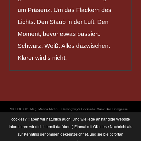
um Präsenz. Um das Flackern des
Lichts. Den Staub in der Luft. Den
Moment, bevor etwas passiert.
Schwarz. Weiß. Alles dazwischen.
Klarer wird’s nicht.
ΜICHOU OG, Mag. Marina Michou, Hemingway's Cocktail & Music Bar, Domgasse 8,
4020 Linz, UID: ATU67501535, © Copyright 2017, all Rights Reserved,
cookies? Haben wir natürlich auch! Und wie jede anständige Website
https://linz.bar/marinamichou/ Telefon: 0650 6101820, E-Mail: hemingway@linz.bar,
informieren wir dich hiermit darüber. :) Einmal mit OK diese Nachricht als
Öffnungszeiten: Di - Do: 17:30 - 01:00 Uhr, Fr + Sa: 17:30 - 03:00 Uhr. Im Rahmen
zur Kenntnis genommen gekennzeichnet, und sie bleibt fortan
unserer Veranstaltungen machen wir immer wieder mal Fotos und Videos. Das
Einverständnis unserer Gäste setzen wir dabei voraus. Sollte dem im Einzelfall nicht