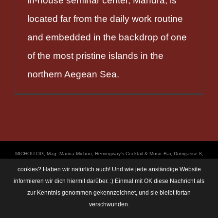
in-house seminar center, Mandra, is
located far from the daily work routine
and embedded in the backdrop of one
of the most pristine islands in the
northern Aegean Sea.
ΜICHOU OG, Mag. Marina Michou, Hemingway's Cocktail & Music Bar, Domgasse 8,
4020 Linz, UID: ATU67501535, © Copyright 2017, all Rights Reserved,
cookies? Haben wir natürlich auch! Und wie jede anständige Website
https://linz.bar/marinamichou/ Telefon: 0650 6101820, E-Mail: hemingway@linz.bar,
informieren wir dich hiermit darüber. :) Einmal mit OK diese Nachricht als
Öffnungszeiten: Di - Do: 17:30 - 01:00 Uhr, Fr + Sa: 17:30 - 03:00 Uhr. Im Rahmen
zur Kenntnis genommen gekennzeichnet, und sie bleibt fortan
unserer Veranstaltungen machen wir immer wieder mal Fotos und Videos. Das
Einverständnis unserer Gäste setzen wir dabei voraus. Sollte dem im Einzelfall nicht
verschwunden.
so sein, so bitten wir um eine kurze Verständigung an: hemingway@linz.bar - Wir