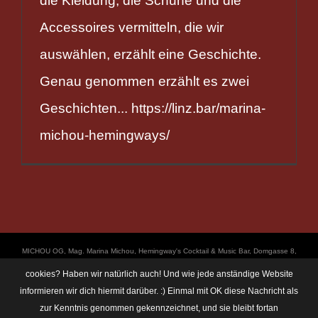
die Kleidung, die Schuhe und die
Accessoires vermitteln, die wir
auswählen, erzählt eine Geschichte.
Genau genommen erzählt es zwei
Geschichten... https://linz.bar/marina-
michou-hemingways/
ΜICHOU OG, Mag. Marina Michou, Hemingway's Cocktail & Music Bar, Domgasse 8,
4020 Linz, UID: ATU67501535, © Copyright 2017, all Rights Reserved,
cookies? Haben wir natürlich auch! Und wie jede anständige Website
https://linz.bar/marinamichou/ Telefon: 0650 6101820, E-Mail: hemingway@linz.bar,
informieren wir dich hiermit darüber. :) Einmal mit OK diese Nachricht als
Öffnungszeiten: Di - Do: 17:30 - 01:00 Uhr, Fr + Sa: 17:30 - 03:00 Uhr. Im Rahmen
zur Kenntnis genommen gekennzeichnet, und sie bleibt fortan
unserer Veranstaltungen machen wir immer wieder mal Fotos und Videos. Das