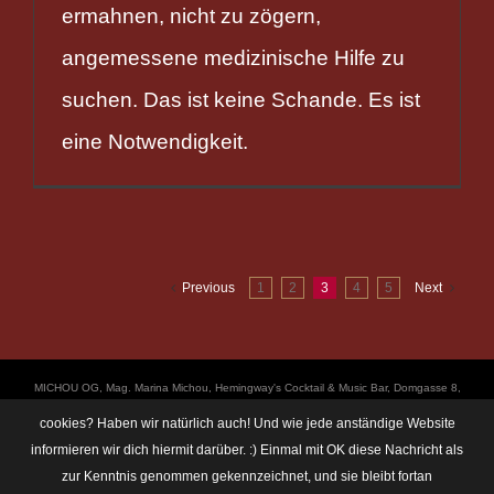
ermahnen, nicht zu zögern,
angemessene medizinische Hilfe zu
suchen. Das ist keine Schande. Es ist
eine Notwendigkeit.
Previous
1
2
3
4
5
Next
ΜICHOU OG, Mag. Marina Michou, Hemingway's Cocktail & Music Bar, Domgasse 8,
4020 Linz, UID: ATU67501535, © Copyright 2017, all Rights Reserved,
cookies? Haben wir natürlich auch! Und wie jede anständige Website
https://linz.bar/marinamichou/ Telefon: 0650 6101820, E-Mail: hemingway@linz.bar,
informieren wir dich hiermit darüber. :) Einmal mit OK diese Nachricht als
Öffnungszeiten: Di - Do: 17:30 - 01:00 Uhr, Fr + Sa: 17:30 - 03:00 Uhr. Im Rahmen
zur Kenntnis genommen gekennzeichnet, und sie bleibt fortan
unserer Veranstaltungen machen wir immer wieder mal Fotos und Videos. Das