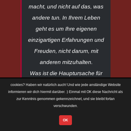
macht, und nicht auf das, was
andere tun. In Ihrem Leben
geht es um Ihre eigenen
einzigartigen Erfahrungen und
Freuden, nicht darum, mit
anderen mitzuhalten.
Was ist die Hauptursache für
FOMO?
cookies? Haben wir natürlich auch! Und wie jede anständige Website
informieren wir dich hiermit darüber. :) Einmal mit OK diese Nachricht als
Die Hauptursache für FOMO ist
zur Kenntnis genommen gekennzeichnet, und sie bleibt fortan
oft der Vergleich – das Gefühl,
verschwunden.
dass andere Menschen
OK
bessere, aufregendere