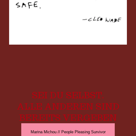
SEI DU SELBST.
ALLE ANDEREN SIND
BEREITS VERGEBEN
Marina Michou // People Pleasing Survivor