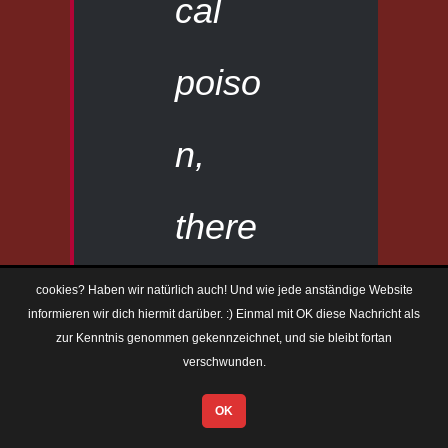
cal
poiso
n,
there
are
cookies? Haben wir natürlich auch! Und wie jede anständige Website
informieren wir dich hiermit darüber. :) Einmal mit OK diese Nachricht als
zur Kenntnis genommen gekennzeichnet, und sie bleibt fortan
essen
verschwunden.
OK
tially