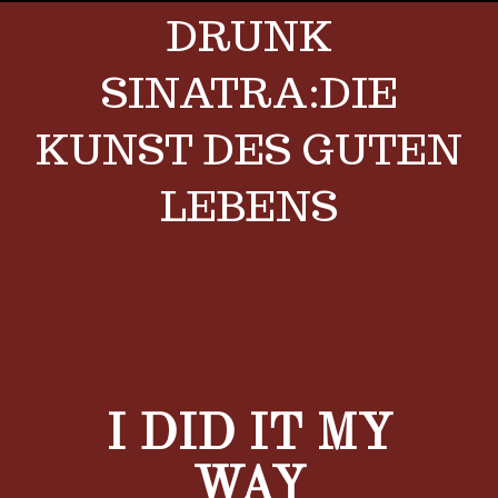
DRUNK
SINATRA:DIE
KUNST DES GUTEN
LEBENS
View
Larger
Image
I DID IT MY
WAY