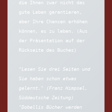
die Ihnen zwar nicht das 
gute Leben garantieren, 
aber Ihre Chancen erhöhen 
können, es zu leben. (Aus 
der Präsentation auf der 
Rückseite des Buches)
"Lesen Sie drei Seiten und 
Sie haben schon etwas 
gelernt." (Franz Himpsel, 
Süddeutsche Zeitung)
"Dobellis Bücher werden 