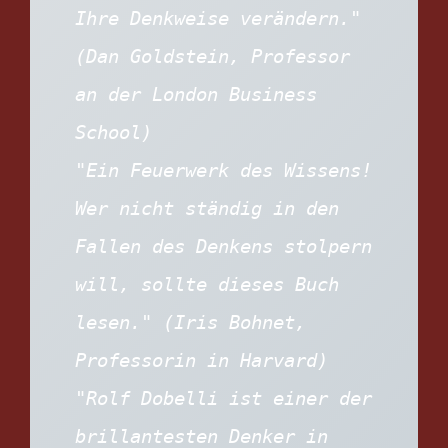
Ihre Denkweise verändern." 
(Dan Goldstein, Professor 
an der London Business 
School)
"Ein Feuerwerk des Wissens! 
Wer nicht ständig in den 
Fallen des Denkens stolpern 
will, sollte dieses Buch 
lesen." (Iris Bohnet, 
Professorin in Harvard)
"Rolf Dobelli ist einer der 
brillantesten Denker in 