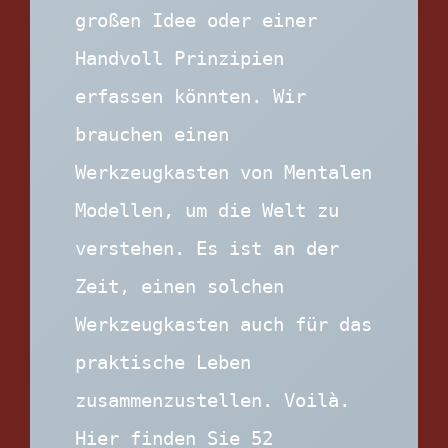
großen Idee oder einer 
Handvoll Prinzipien 
erfassen könnten. Wir 
brauchen einen 
Werkzeugkasten von Mentalen 
Modellen, um die Welt zu 
verstehen. Es ist an der 
Zeit, einen solchen 
Werkzeugkasten auch für das 
praktische Leben 
zusammenzustellen. Voilà. 
Hier finden Sie 52 