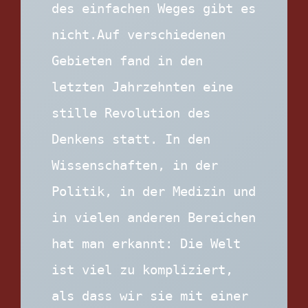
des einfachen Weges gibt es 
nicht.Auf verschiedenen 
Gebieten fand in den 
letzten Jahrzehnten eine 
stille Revolution des 
Denkens statt. In den 
Wissenschaften, in der 
Politik, in der Medizin und 
in vielen anderen Bereichen 
hat man erkannt: Die Welt 
ist viel zu kompliziert, 
als dass wir sie mit einer 