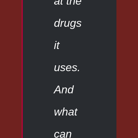
at the
drugs
it
uses.
And
what
can