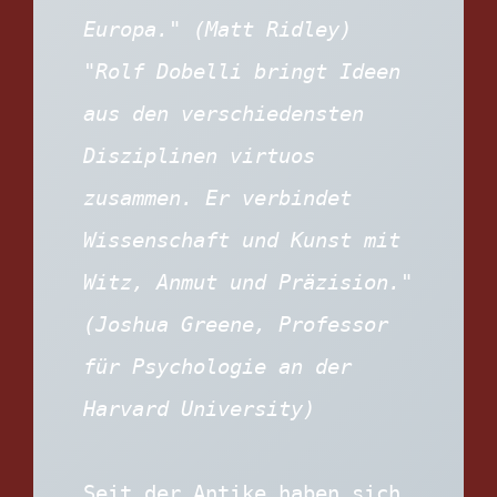
Europa." (Matt Ridley)
"Rolf Dobelli bringt Ideen 
aus den verschiedensten 
Disziplinen virtuos 
zusammen. Er verbindet 
Wissenschaft und Kunst mit 
Witz, Anmut und Präzision." 
(Joshua Greene, Professor 
für Psychologie an der 
Harvard University)
Seit der Antike haben sich 