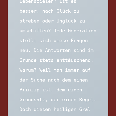
Lebenszielen? Ist es 
besser, nach Glück zu 
streben oder Unglück zu 
umschiffen? Jede Generation 
stellt sich diese Fragen 
neu. Die Antworten sind im 
Grunde stets enttäuschend. 
Warum? Weil man immer auf 
der Suche nach dem einen 
Prinzip ist, dem einen 
Grundsatz, der einen Regel. 
Doch diesen heiligen Gral 