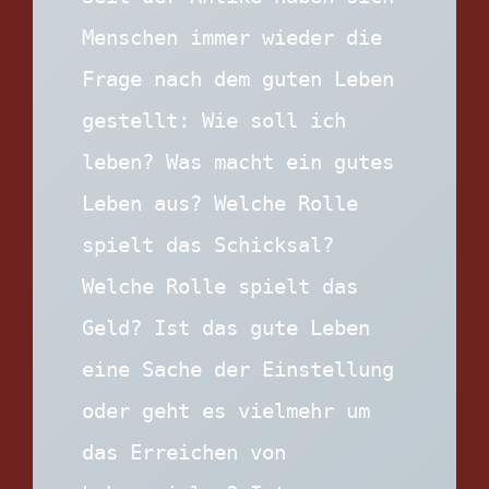
Menschen immer wieder die 
Frage nach dem guten Leben 
gestellt: Wie soll ich 
leben? Was macht ein gutes 
Leben aus? Welche Rolle 
spielt das Schicksal? 
Welche Rolle spielt das 
Geld? Ist das gute Leben 
eine Sache der Einstellung 
oder geht es vielmehr um 
das Erreichen von 