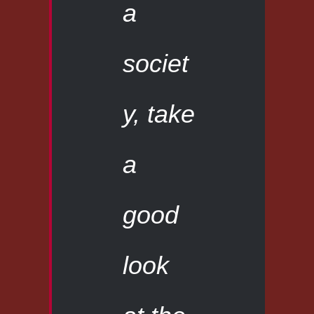
a
societ
y, take
a
good
look