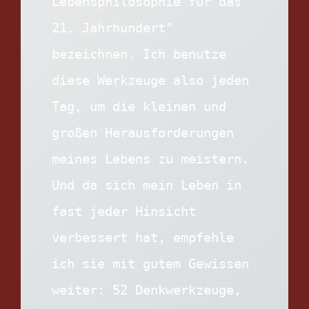
Lebensphilosophie für das 
21. Jahrhundert" 
bezeichnen. Ich benutze 
diese Werkzeuge also jeden 
Tag, um die kleinen und 
großen Herausforderungen 
meines Lebens zu meistern. 
Und da sich mein Leben in 
fast jeder Hinsicht 
verbessert hat, empfehle 
ich sie mit gutem Gewissen 
weiter: 52 Denkwerkzeuge, 