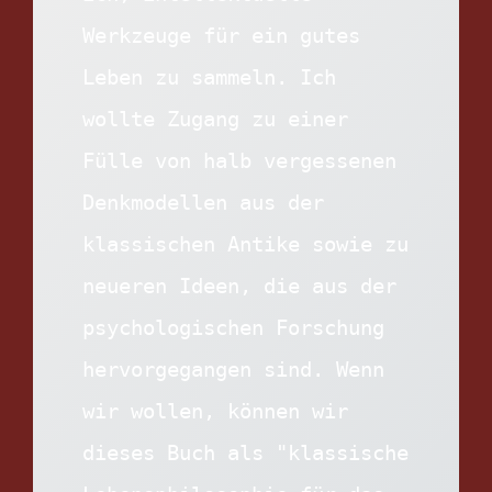
Werkzeuge für ein gutes 
Leben zu sammeln. Ich 
wollte Zugang zu einer 
Fülle von halb vergessenen 
Denkmodellen aus der 
klassischen Antike sowie zu 
neueren Ideen, die aus der 
psychologischen Forschung 
hervorgegangen sind. Wenn 
wir wollen, können wir 
dieses Buch als "klassische 