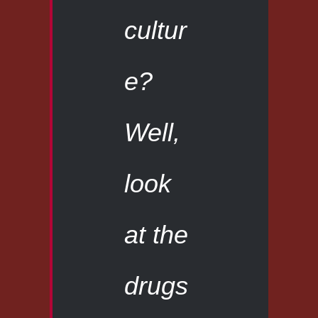
cultur
e?
Well,
look
at the
drugs