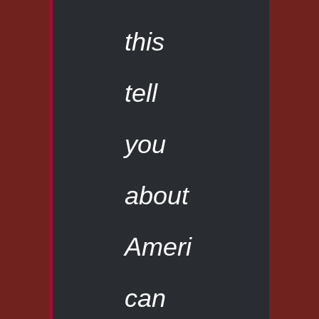
this
tell
you
about
Ameri
can