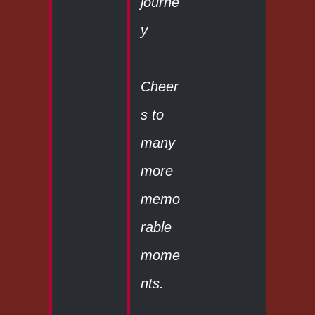
journe
y
Cheer
s to
many
more
memo
rable
mome
nts.