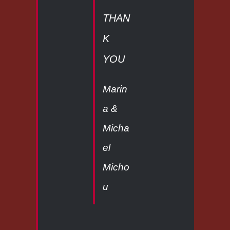
THAN
K
YOU
Marin
a &
Micha
el
Micho
u