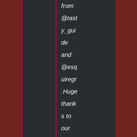
from
@tast
y_gui
de
and
@esq
uiregr
.Huge
thank
s to
our