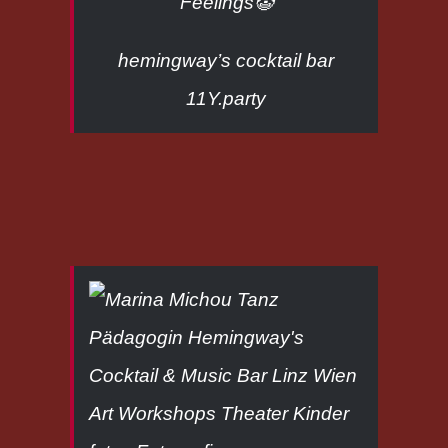
Feelings🤡
hemingway’s cocktail bar
11Y.party