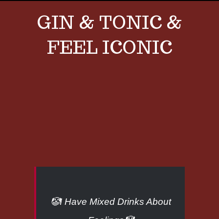
GIN & TONIC &
FEEL ICONIC
View
Larger
Image
🤡I Have Mixed Drinks About