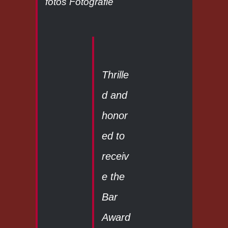
Thrille
d and
honor
ed to
receiv
e the
Bar
Award