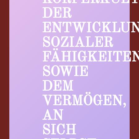
DER
ENTWICKLU
SOZIALER
FÄHIGKEITE
SOWIE
DEM
VERMÖGEN,
AN
SICH