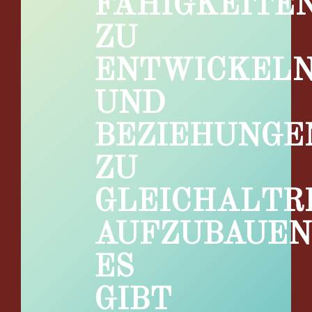
FÄHIGKEITE
ZU
ENTWICKEL
UND
BEZIEHUNGE
ZU
GLEICHALTR
AUFZUBAUEN
ES
GIBT