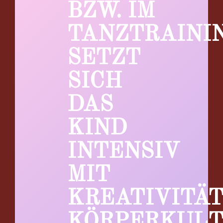
BZW. IM
TANZTRAINI
SETZT
SICH
DAS
KIND
INTENSIV
MIT
KREATIVITÄT
KÖRPERKULT