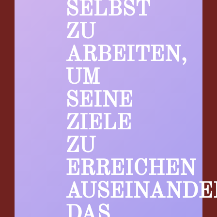
SELBST
ZU
ARBEITEN,
UM
SEINE
ZIELE
ZU
ERREICHEN
AUSEINANDE
DAS