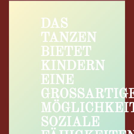
DAS
TANZEN
BIETET
KINDERN
EINE
GROSSARTIGE 
ÖGLICHKEIT
SOZIALE