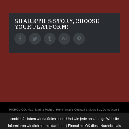
SHARE THIS STORY, CHOOSE
YOUR PLATFORM!
Facebook
Twitter
Tumblr
Google+
Pinterest
ΜICHOU OG, Mag. Marina Michou, Hemingway's Cocktail & Music Bar, Domgasse 8,
4020 Linz, UID: ATU67501535, © Copyright 2017, all Rights Reserved,
cookies? Haben wir natürlich auch! Und wie jede anständige Website
https://linz.bar/marinamichou/ Telefon: 0650 6101820, E-Mail: hemingway@linz.bar,
informieren wir dich hiermit darüber. :) Einmal mit OK diese Nachricht als
Öffnungszeiten: Di - Do: 17:30 - 01:00 Uhr, Fr + Sa: 17:30 - 03:00 Uhr. Im Rahmen