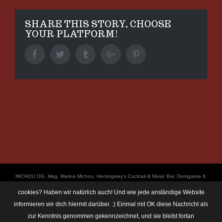
SHARE THIS STORY, CHOOSE
YOUR PLATFORM!
Facebook
Twitter
Tumblr
Google+
Pinterest
ΜICHOU OG, Mag. Marina Michou, Hemingway's Cocktail & Music Bar, Domgasse 8,
4020 Linz, UID: ATU67501535, © Copyright 2017, all Rights Reserved,
cookies? Haben wir natürlich auch! Und wie jede anständige Website
https://linz.bar/marinamichou/ Telefon: 0650 6101820, E-Mail: hemingway@linz.bar,
informieren wir dich hiermit darüber. :) Einmal mit OK diese Nachricht als
Öffnungszeiten: Di - Do: 17:30 - 01:00 Uhr, Fr + Sa: 17:30 - 03:00 Uhr. Im Rahmen
zur Kenntnis genommen gekennzeichnet, und sie bleibt fortan
unserer Veranstaltungen machen wir immer wieder mal Fotos und Videos. Das