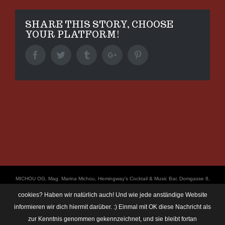
SHARE THIS STORY, CHOOSE
YOUR PLATFORM!
Facebook
Twitter
Tumblr
Google+
Pinterest
ΜICHOU OG, Mag. Marina Michou, Hemingway's Cocktail & Music Bar, Domgasse 8,
4020 Linz, UID: ATU67501535, © Copyright 2017, all Rights Reserved,
cookies? Haben wir natürlich auch! Und wie jede anständige Website
https://linz.bar/marinamichou/ Telefon: 0650 6101820, E-Mail: hemingway@linz.bar,
informieren wir dich hiermit darüber. :) Einmal mit OK diese Nachricht als
Öffnungszeiten: Di - Do: 17:30 - 01:00 Uhr, Fr + Sa: 17:30 - 03:00 Uhr. Im Rahmen
zur Kenntnis genommen gekennzeichnet, und sie bleibt fortan
unserer Veranstaltungen machen wir immer wieder mal Fotos und Videos. Das