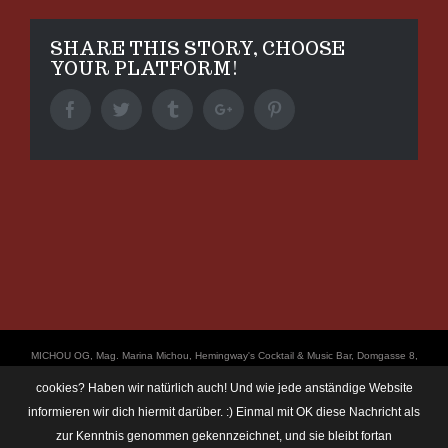
SHARE THIS STORY, CHOOSE
YOUR PLATFORM!
Facebook
Twitter
Tumblr
Google+
Pinterest
ΜICHOU OG, Mag. Marina Michou, Hemingway's Cocktail & Music Bar, Domgasse 8,
4020 Linz, UID: ATU67501535, © Copyright 2017, all Rights Reserved,
cookies? Haben wir natürlich auch! Und wie jede anständige Website
https://linz.bar/marinamichou/ Telefon: 0650 6101820, E-Mail: hemingway@linz.bar,
informieren wir dich hiermit darüber. :) Einmal mit OK diese Nachricht als
Öffnungszeiten: Di - Do: 17:30 - 01:00 Uhr, Fr + Sa: 17:30 - 03:00 Uhr. Im Rahmen
zur Kenntnis genommen gekennzeichnet, und sie bleibt fortan
unserer Veranstaltungen machen wir immer wieder mal Fotos und Videos. Das