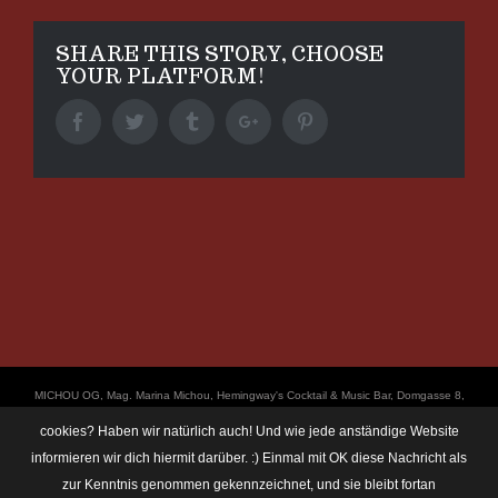
SHARE THIS STORY, CHOOSE
YOUR PLATFORM!
Facebook
Twitter
Tumblr
Google+
Pinterest
ΜICHOU OG, Mag. Marina Michou, Hemingway's Cocktail & Music Bar, Domgasse 8,
4020 Linz, UID: ATU67501535, © Copyright 2017, all Rights Reserved,
cookies? Haben wir natürlich auch! Und wie jede anständige Website
https://linz.bar/marinamichou/ Telefon: 0650 6101820, E-Mail: hemingway@linz.bar,
informieren wir dich hiermit darüber. :) Einmal mit OK diese Nachricht als
Öffnungszeiten: Di - Do: 17:30 - 01:00 Uhr, Fr + Sa: 17:30 - 03:00 Uhr. Im Rahmen
zur Kenntnis genommen gekennzeichnet, und sie bleibt fortan
unserer Veranstaltungen machen wir immer wieder mal Fotos und Videos. Das