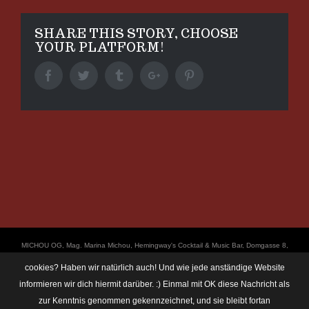
SHARE THIS STORY, CHOOSE
YOUR PLATFORM!
Facebook
Twitter
Tumblr
Google+
Pinterest
ΜICHOU OG, Mag. Marina Michou, Hemingway's Cocktail & Music Bar, Domgasse 8,
4020 Linz, UID: ATU67501535, © Copyright 2017, all Rights Reserved,
cookies? Haben wir natürlich auch! Und wie jede anständige Website
https://linz.bar/marinamichou/ Telefon: 0650 6101820, E-Mail: hemingway@linz.bar,
informieren wir dich hiermit darüber. :) Einmal mit OK diese Nachricht als
Öffnungszeiten: Di - Do: 17:30 - 01:00 Uhr, Fr + Sa: 17:30 - 03:00 Uhr. Im Rahmen
zur Kenntnis genommen gekennzeichnet, und sie bleibt fortan
unserer Veranstaltungen machen wir immer wieder mal Fotos und Videos. Das