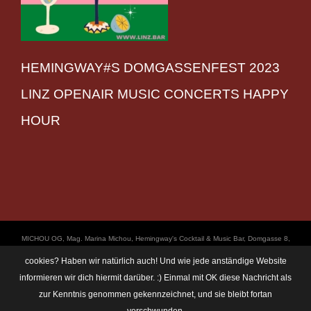
HEMINGWAY#S DOMGASSENFEST 2023
LINZ OPENAIR MUSIC CONCERTS HAPPY
HOUR
ΜICHOU OG, Mag. Marina Michou, Hemingway's Cocktail & Music Bar, Domgasse 8,
4020 Linz, UID: ATU67501535, © Copyright 2017, all Rights Reserved,
cookies? Haben wir natürlich auch! Und wie jede anständige Website
https://linz.bar/marinamichou/ Telefon: 0650 6101820, E-Mail: hemingway@linz.bar,
informieren wir dich hiermit darüber. :) Einmal mit OK diese Nachricht als
Öffnungszeiten: Di - Do: 17:30 - 01:00 Uhr, Fr + Sa: 17:30 - 03:00 Uhr. Im Rahmen
zur Kenntnis genommen gekennzeichnet, und sie bleibt fortan
unserer Veranstaltungen machen wir immer wieder mal Fotos und Videos. Das
Einverständnis unserer Gäste setzen wir dabei voraus. Sollte dem im Einzelfall nicht