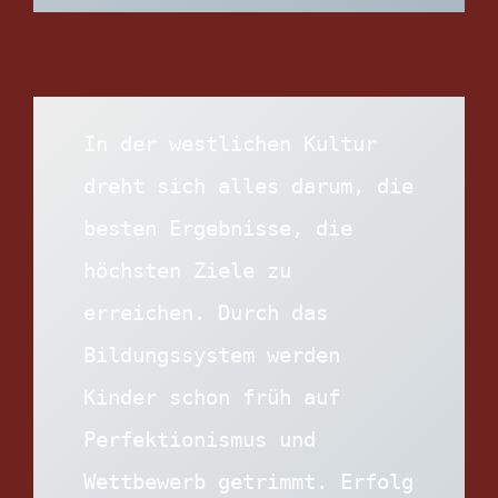
In der westlichen Kultur 
dreht sich alles darum, die 
besten Ergebnisse, die 
höchsten Ziele zu 
erreichen. Durch das 
Bildungssystem werden 
Kinder schon früh auf 
Perfektionismus und 
Wettbewerb getrimmt. Erfolg 