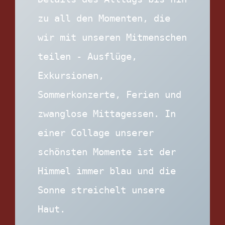
zu all den Momenten, die 
wir mit unseren Mitmenschen 
teilen - Ausflüge, 
Exkursionen, 
Sommerkonzerte, Ferien und 
zwanglose Mittagessen. In 
einer Collage unserer 
schönsten Momente ist der 
Himmel immer blau und die 
Sonne streichelt unsere 
Haut.