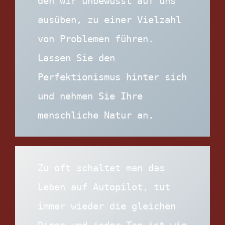
den wir unbewusst auf uns 
ausüben, zu einer Vielzahl 
von Problemen führen. 
Lassen Sie den 
Perfektionismus hinter sich 
und nehmen Sie Ihre 
menschliche Natur an.
Zu oft schaltet man das 
Leben auf Autopilot, tut 
immer wieder die gleichen 
Dinge und jeder Tag ist wie 