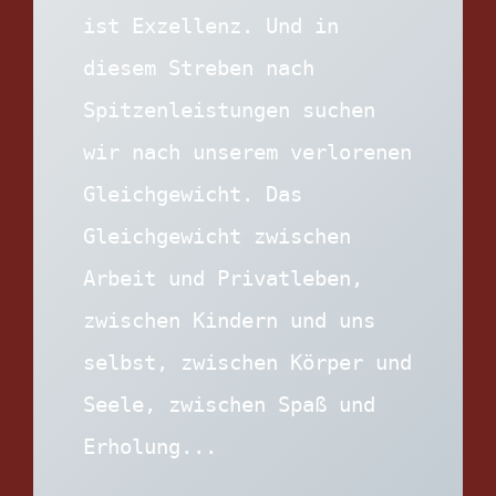
ist Exzellenz. Und in 
diesem Streben nach 
Spitzenleistungen suchen 
wir nach unserem verlorenen 
Gleichgewicht. Das 
Gleichgewicht zwischen 
Arbeit und Privatleben, 
zwischen Kindern und uns 
selbst, zwischen Körper und 
Seele, zwischen Spaß und 
Erholung...