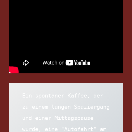
Ein spontaner Kaffee, der 
zu einem langen Spaziergang 
und einer Mittagspause 
wurde, eine "Autofahrt" am 