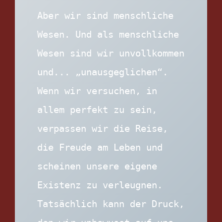
Aber wir sind menschliche 
Wesen. Und als menschliche 
Wesen sind wir unvollkommen 
und... „unausgeglichen“. 
Wenn wir versuchen, in 
allem perfekt zu sein, 
verpassen wir die Reise, 
die Freude am Leben und 
scheinen unsere eigene 
Existenz zu verleugnen. 
Tatsächlich kann der Druck, 