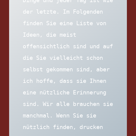
der letzte. Im Folgenden 
finden Sie eine Liste von 
Ideen, die meist 
offensichtlich sind und auf 
die Sie vielleicht schon 
selbst gekommen sind, aber 
ich hoffe, dass sie Ihnen 
eine nützliche Erinnerung 
sind. Wir alle brauchen sie 
manchmal. Wenn Sie sie 
nützlich finden, drucken 