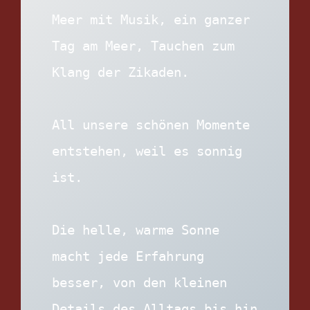
Meer mit Musik, ein ganzer 
Tag am Meer, Tauchen zum 
Klang der Zikaden.
All unsere schönen Momente 
entstehen, weil es sonnig 
ist. 
Die helle, warme Sonne 
macht jede Erfahrung 
besser, von den kleinen 
Details des Alltags bis hin 